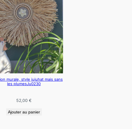
on murale, style jujuhat mais sans
les plumesJu0230
52,00
€
Ajouter au panier