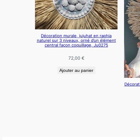
Décoration murale, jujuhat en raphia
naturel sur 3 niveaux, orné d’un élément
central façon coquillage, Ju0275
72,00
€
Ajouter au panier
Décorati