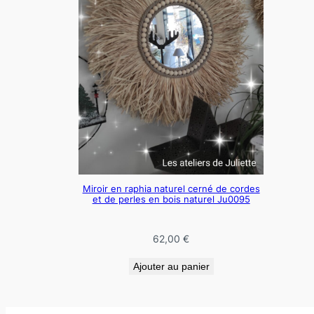
Miroir en raphia naturel cerné de cordes
et de perles en bois naturel Ju0095
62,00
€
Ajouter au panier