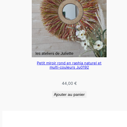
Petit miroir rond en raphia naturel et
multi-couleurs Ju0192
44,00
€
Ajouter au panier