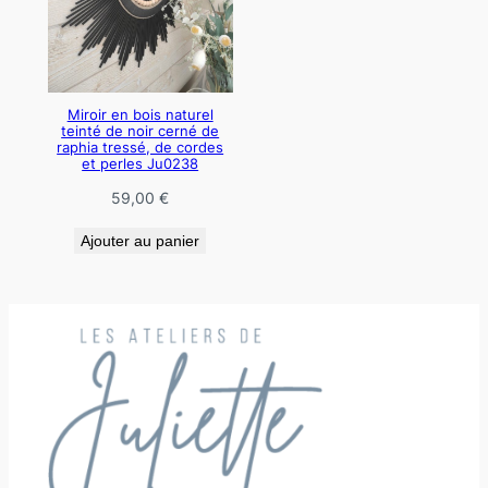
Miroir en bois naturel
teinté de noir cerné de
raphia tressé, de cordes
et perles Ju0238
59,00
€
Ajouter au panier