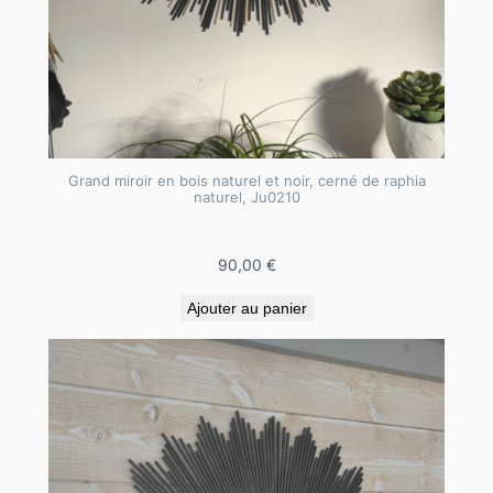
n
b
o
i
s
t
Grand miroir en bois naturel et noir, cerné de raphia
e
naturel, Ju0210
i
n
90,00
€
t
é
Ajouter au panier
o
r
a
n
t
i