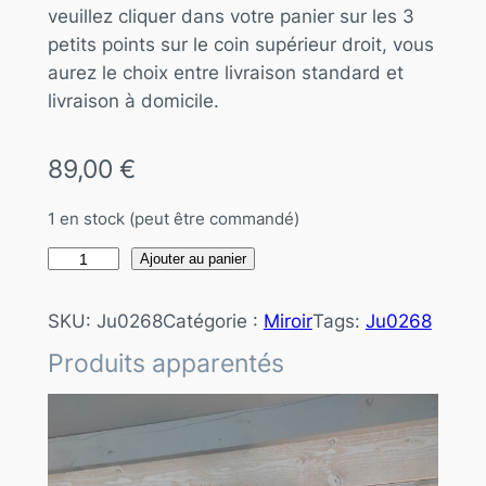
veuillez cliquer dans votre panier sur les 3
petits points sur le coin supérieur droit, vous
aurez le choix entre livraison standard et
livraison à domicile.
89,00
€
1 en stock (peut être commandé)
q
Ajouter au panier
u
a
SKU:
Ju0268
Catégorie :
Miroir
Tags:
Ju0268
n
Produits apparentés
t
i
t
é