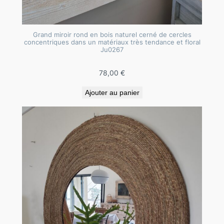
c
o
r
Grand miroir rond en bois naturel cerné de cercles
concentriques dans un matériaux très tendance et floral
d
Ju0267
e
s
78,00
€
d
Ajouter au panier
e
l
i
n
e
t
d
e
p
e