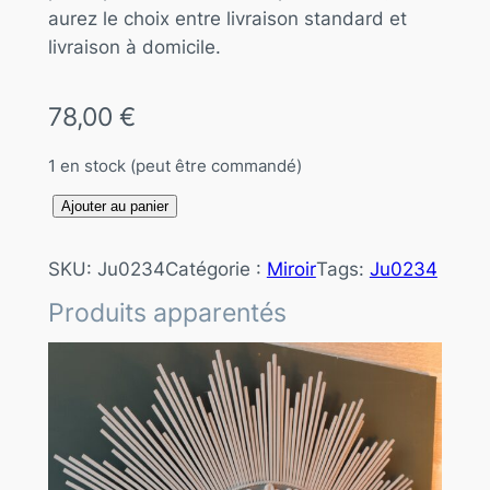
aurez le choix entre livraison standard et
livraison à domicile.
78,00
€
1 en stock (peut être commandé)
q
Ajouter au panier
u
a
SKU:
Ju0234
Catégorie :
Miroir
Tags:
Ju0234
n
Produits apparentés
t
i
t
é
d
e