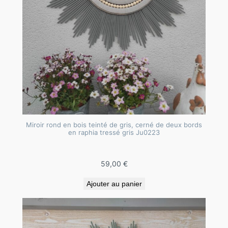
Miroir rond en bois teinté de gris, cerné de deux bords
en raphia tressé gris Ju0223
59,00
€
Ajouter au panier