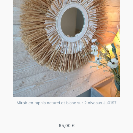
e
r
n
é
d
'
a
l
g
u
e
s
m
Miroir en raphia naturel et blanc sur 2 niveaux Ju0197
a
r
i
65,00
€
n