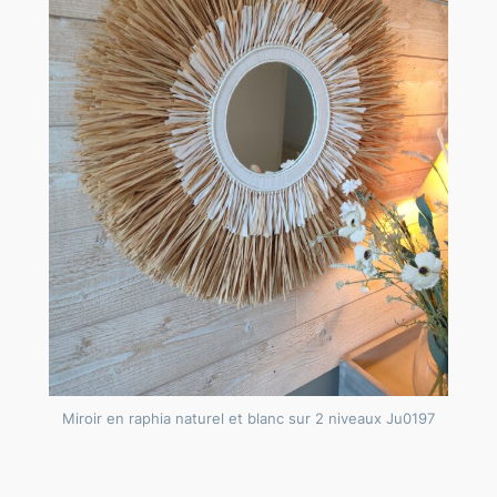
b
l
e
u
,
i
l
e
s
t
c
e
r
n
Miroir en raphia naturel et blanc sur 2 niveaux Ju0197
é
d
e