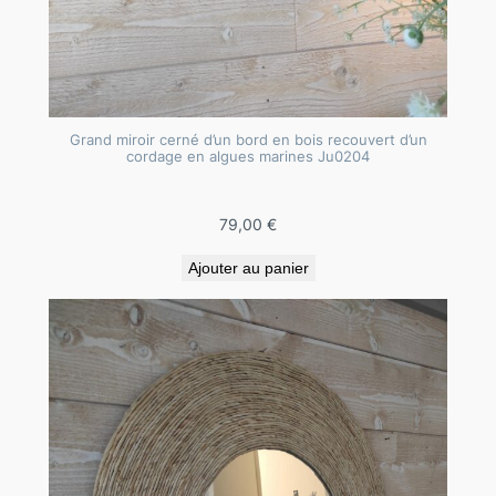
o
r
d
e
s
Grand miroir cerné d’un bord en bois recouvert d’un
d
cordage en algues marines Ju0204
e
l
79,00
€
i
n
Ajouter au panier
J
u
0
1
7
5