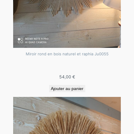
n
d
e
n
b
o
i
Miroir rond en bois naturel et raphia Ju0055
s
n
a
54,00
€
t
Ajouter au panier
u
r
e
l
e
t