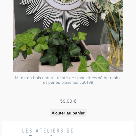
Miroir en bois naturel teinté de blanc et cerné de raphia
et perles blanches Ju0199
59,00
€
Ajouter au panier