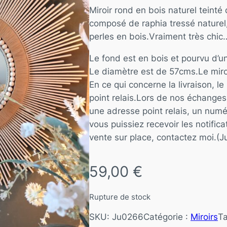
Miroir rond en bois naturel teinté 
composé de raphia tressé naturel,
perles en bois.Vraiment très chic…
Le fond est en bois et pourvu d’u
Le diamètre est de 57cms.Le miroi
En ce qui concerne la livraison, l
point relais.Lors de nos échang
une adresse point relais, un numé
vous puissiez recevoir les notifica
vente sur place, contactez moi.(
59,00
€
Rupture de stock
SKU:
Ju0266
Catégorie :
Miroirs
T