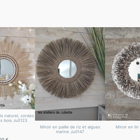
is naturel, cordes
es bois Ju0123
Miroir en paille de riz et algues
Miroir en lin
marine Ju0147
00
€