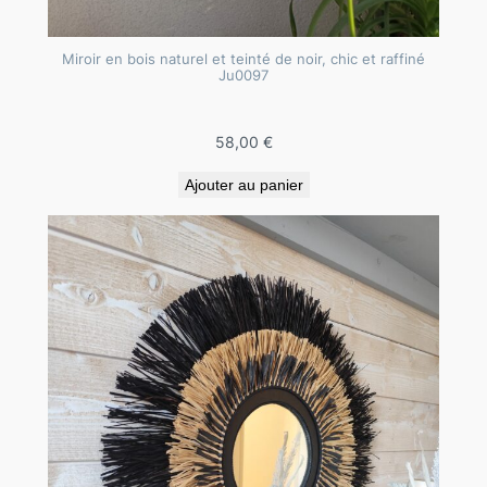
r
a
Miroir en bois naturel et teinté de noir, chic et raffiné
p
Ju0097
h
i
58,00
€
a
t
Ajouter au panier
r
e
s
s
é
,
d
e
c
o