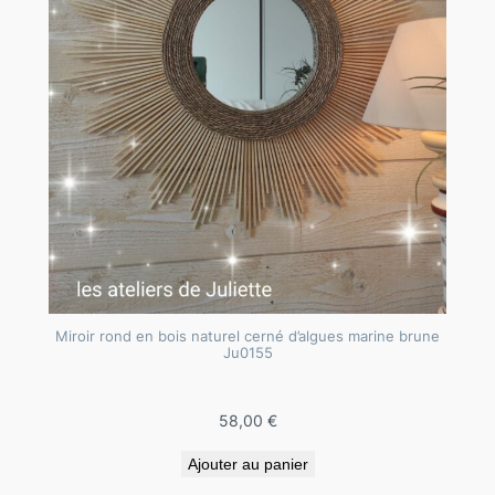
i
r
e
n
b
o
i
s
n
a
t
u
Miroir rond en bois naturel cerné d’algues marine brune
Ju0155
r
e
l
58,00
€
t
Ajouter au panier
e