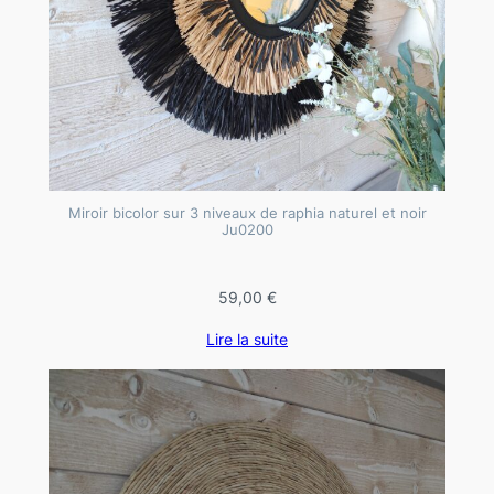
r
d
e
s
e
t
p
e
Miroir bicolor sur 3 niveaux de raphia naturel et noir
r
Ju0200
l
e
59,00
€
s
Lire la suite
J
u
0
2
5
9