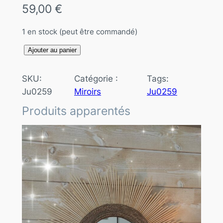
59,00
€
1 en stock (peut être commandé)
q
Ajouter au panier
u
a
SKU:
Catégorie :
Tags:
n
Ju0259
Miroirs
Ju0259
t
Produits apparentés
i
t
é
d
e
M
i
r
o