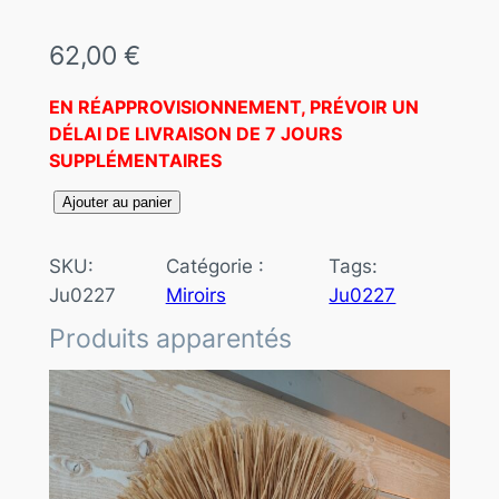
62,00
€
EN RÉAPPROVISIONNEMENT, PRÉVOIR UN
DÉLAI DE LIVRAISON DE 7 JOURS
SUPPLÉMENTAIRES
q
Ajouter au panier
u
a
SKU:
Catégorie :
Tags:
n
Ju0227
Miroirs
Ju0227
t
Produits apparentés
i
t
é
d
e
M