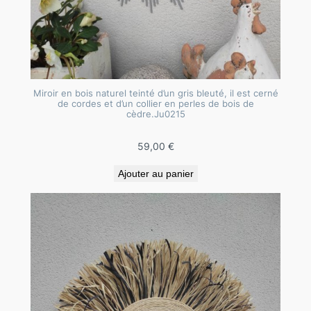
é
d
e
p
e
Miroir en bois naturel teinté d’un gris bleuté, il est cerné
r
de cordes et d’un collier en perles de bois de
l
cèdre.Ju0215
e
59,00
€
s
e
Ajouter au panier
n
b
o
i
s
d
e