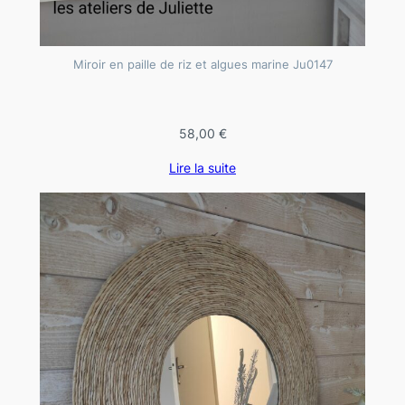
u
n
Miroir en paille de riz et algues marine Ju0147
c
o
r
58,00
€
d
a
Lire la suite
g
e
d
e
m
a
i
s
b
e