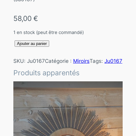
58,00
€
1 en stock (peut être commandé)
q
Ajouter au panier
u
a
SKU:
Ju0167
Catégorie :
Miroirs
Tags:
Ju0167
n
Produits apparentés
t
i
t
é
d
e
M
i