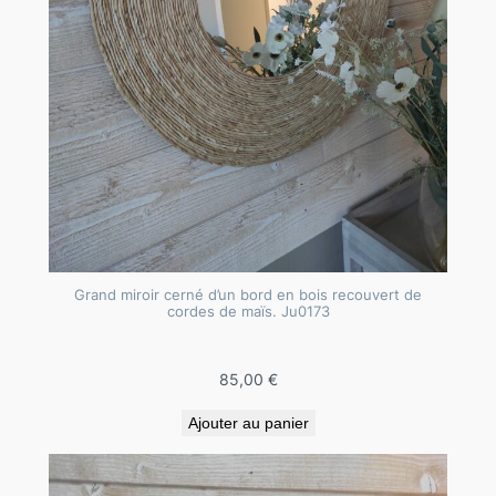
i
g
e
c
l
a
i
r
J
u
Grand miroir cerné d’un bord en bois recouvert de
0
cordes de maïs. Ju0173
1
6
85,00
€
7
Ajouter au panier