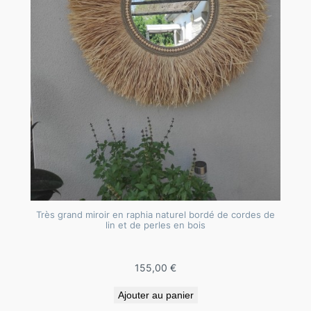
e
s
d
e
b
o
i
s
.
R
é
f
Très grand miroir en raphia naturel bordé de cordes de
J
lin et de perles en bois
u
0
155,00
€
2
7
Ajouter au panier