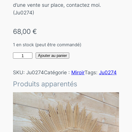
d’une vente sur place, contactez moi.
(Ju0274)
68,00
€
1 en stock (peut être commandé)
q
Ajouter au panier
u
a
SKU:
Ju0274
Catégorie :
Miroir
Tags:
Ju0274
n
Produits apparentés
t
i
t
é
d
e