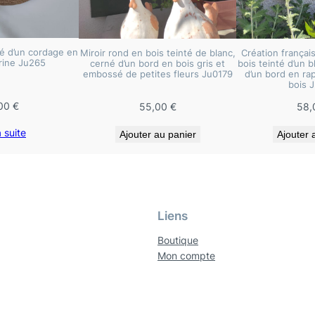
r
o
i
é d’un cordage en
Miroir rond en bois teinté de blanc,
Création français
r
rine Ju265
cerné d’un bord en bois gris et
bois teinté d’un b
embossé de petites fleurs Ju0179
d’un bord en rap
s
bois 
e
00
€
55,00
€
58,
n
a suite
b
Ajouter au panier
Ajouter 
o
i
s
e
Liens
t
Boutique
d
Mon compte
o
u
b