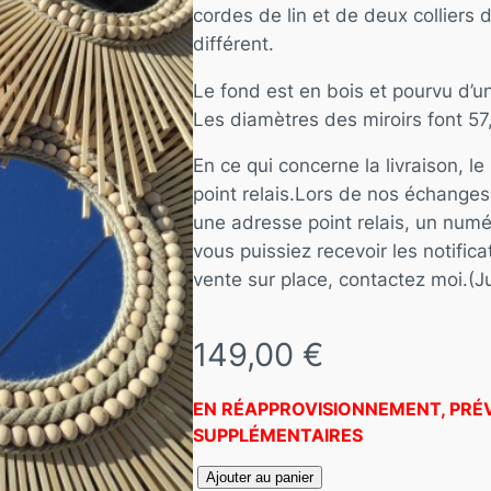
cordes de lin et de deux colliers
différent.
Le fond est en bois et pourvu d’u
Les diamètres des miroirs font 57
En ce qui concerne la livraison, l
point relais.Lors de nos échang
une adresse point relais, un numé
vous puissiez recevoir les notifica
vente sur place, contactez moi.(J
149,00
€
EN RÉAPPROVISIONNEMENT, PRÉVO
SUPPLÉMENTAIRES
q
Ajouter au panier