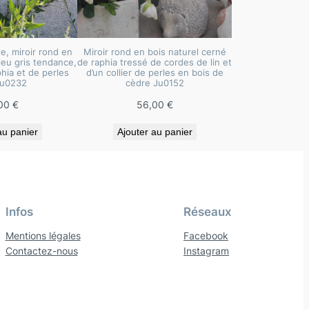
e, miroir rond en
Miroir rond en bois naturel cerné
leu gris tendance,
de raphia tressé de cordes de lin et
hia et de perles
d’un collier de perles en bois de
Ju0232
cèdre Ju0152
00
€
56,00
€
au panier
Ajouter au panier
Infos
Réseaux
Mentions légales
Facebook
Contactez-nous
Instagram